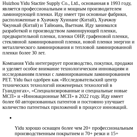
Huizhou Yidu Stactire Supply Co., Ltd., основанная в 1993 году,
является профессиональным и мощным производителем
ламинирующей пленки. Иду имеет три основные фабрики,
расположенные в Хуачжоу Хуинане (Китай), Хуачжоу
Чжункай (Китай) и Тайюань, Вьетнам. Иду занимался
разработкой и производством ламинирующей пленки,
предварительной пленки, пленки OHP, графеновой пленки,
стеклянной ламинированной пленки, новой пленки энергии и
металлического ламинирования и тепловой ламинированной
пленки более 30 лет.
Компания Yidu интегрирует производство, покупки, продажи
и уделяет особое внимание технологическим инновациям и
исследованиям пленки с ламинированным ламинированием
PET. Yidu был одобрен как «Исследовательский центр
технических технологий инженерных технологий в
Гуандунгах», «Специализированные и специальные новые
МСП» и «Инновационные МСП» в 2022 году. Иду имеет
более 60 авторизованных патентов и постоянно улучшает
количество патентных приложений в процессе инноваций.
Yidu хорошо оснащен более чем 20+ профессиональным
производственным покрытием и 70+ резки и 15+