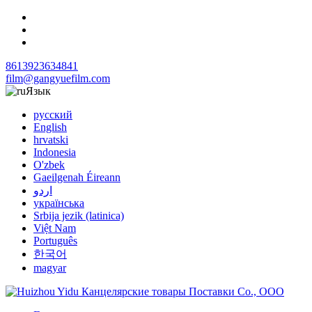
8613923634841
film@gangyuefilm.com
Язык
русский
English
hrvatski
Indonesia
O'zbek
Gaeilgenah Éireann
اردو
українська
Srbija jezik (latinica)
Việt Nam
Português
한국어
magyar